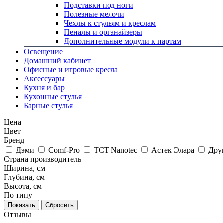
Подставки под ноги
Полезные мелочи
Чехлы к стульям и креслам
Пеналы и органайзеры
Дополнительные модули к партам
Освещение
Домашний кабинет
Офисные и игровые кресла
Аксессуары
Кухня и бар
Кухонные стулья
Барные стулья
Цена
Цвет
Бренд
Дэми
Comf-Pro
TCT Nanotec
Астек Элара
Дру
Страна производитель
Ширина, см
Глубина, см
Высота, см
По типу
Сбросить
Отзывы