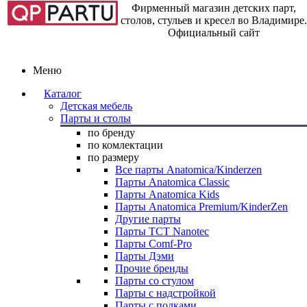
Фирменный магазин детских парт,
столов, стульев и кресел во Владимире.
Официальный сайт
Меню
Каталог
Детская мебель
Парты и столы
по бренду
по комлектации
по размеру
Все парты Anatomica/Kinderzen
Парты Anatomica Classic
Парты Anatomica Kids
Парты Anatomica Premium/KinderZen
Другие парты
Парты TCT Nanotec
Парты Comf-Pro
Парты Дэми
Прочие бренды
Парты со стулом
Парты с надстройкой
Парты с полками