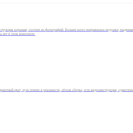
струкция хорошая, состоит из фотографий. Больше всего понравилась подушка, выдвижн
ь нет в этом комплекте.
иятный цвет, чуть темнее в реальности, лёгкая сборка, есть видеоинструкция, единстве