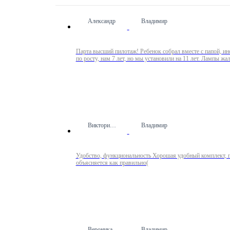
Александр
Владимир
Парта высший пилотаж! Ребенок собрал вместе с папой, ин
по росту, нам 7 лет, но мы установили на 11 лет. Лампы жал
Виктория Ш.
Владимир
Удобство, функциональность Хорошая удобный комплект, пр
объясняется как правильно(
Вероника
Владимир