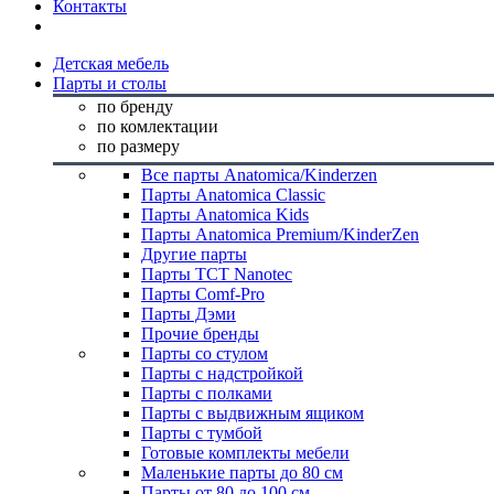
Контакты
Детская мебель
Парты и столы
по бренду
по комлектации
по размеру
Все парты Anatomica/Kinderzen
Парты Anatomica Classic
Парты Anatomica Kids
Парты Anatomica Premium/KinderZen
Другие парты
Парты TCT Nanotec
Парты Comf-Pro
Парты Дэми
Прочие бренды
Парты со стулом
Парты с надстройкой
Парты с полками
Парты с выдвижным ящиком
Парты с тумбой
Готовые комплекты мебели
Маленькие парты до 80 см
Парты от 80 до 100 см