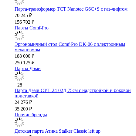
Парта-трансформер TCT Nanotec G6C+S с газ-лифтом
70 245 ₽
156 702 ₽
Парты Comf-Pro
Эргономичный стол Comf-Pro DK-06 с электронным
механизмом
188 000 ₽
250 125 ₽
Парты Дэми
+28
Парта Дэми СУТ-24-02Д 75см с надстройкой и боковой
приставкой
24 276 ₽
35 200 ₽
Прочие бренды
Детская парта Атика Stalker Classic left up