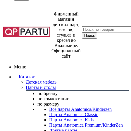
Фирменный
магазин
детских парт,
столов,
стульев и
кресел во
Владимире.
Официальный
сайт
Меню
Каталог
Детская мебель
Парты и столы
по бренду
по комлектации
по размеру
Все парты Anatomica/Kinderzen
Парты Anatomica Classic
Парты Anatomica Kids
Парты Anatomica Premium/KinderZen
Другие парты