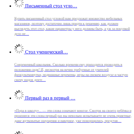
Письменный стол угло…
Купить письменный стол угловой вам предложат множество мебельных
магазинов, поэтому достаточно лишь придти к решению, как должен
выглядеть этот стол, какие параметры у него должны быть, а уж за покупкой
дело не…
Стол ученический…
Современный школьник. Сколько времени ему приходится проводить в
положении сидя! И, несмотря на вечно требуемые от учителей
физкультминутки, подвижные перемены, игры на свежем воздухе и частую
смену видов деяте…
Первый раз в первый …
«Пора в школу»... — эти слова означают многое. Смотря на своего ребёнка и
произнеся эти слова первый раз вы невольно испытываете не очень приятные,
даже жутковатые ощущения и наверное, уже поморщились, представ…