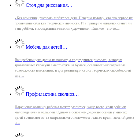
Cтол для рисования…
- Без сомнения, рисовать любят все дети. Наверно потому, что это первое их
проявление себя как творческой личности. И в принципе неважно, станет ли
ваш ребёнок впоследствии великим художником. Главное - это то,…
Мебель для детей…
Ваш ребенок уже давно не ползает, а ходит, учится рисовать, выводит
трогательные каракули вместо букв на бумаге, осваивает многогранные
возможности пластилина, и для реализации своих творческих способностей
ему…
Профилактика сколиоз…
Нарушение осанки у ребенка может развиться, чаще всего, если ребенок
малоподвижен и ослаблен. Однако в основном дефекты осанки у многих
детей возникают из-за неправильного положения тела во время занятий дома
и…