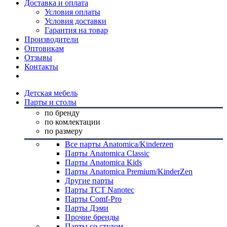
Доставка и оплата
Условия оплаты
Условия доставки
Гарантия на товар
Производители
Оптовикам
Отзывы
Контакты
Детская мебель
Парты и столы
по бренду
по комлектации
по размеру
Все парты Anatomica/Kinderzen
Парты Anatomica Classic
Парты Anatomica Kids
Парты Anatomica Premium/KinderZen
Другие парты
Парты TCT Nanotec
Парты Comf-Pro
Парты Дэми
Прочие бренды
Парты со стулом