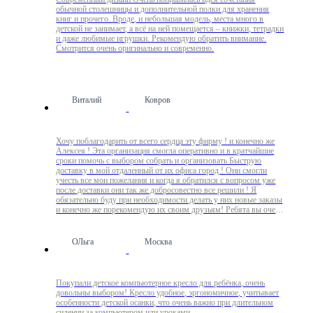
обычной столешницы и дополнительной полки для хранения
книг и прочего. Вроде, и небольшая модель, места много в
детской не занимает, а всё на ней помещается – книжки, тетрадки
и даже любимые игрушки. Рекомендую обратить внимание.
Смотрится очень оригинально и современно.
Виталий
Ковров
Хочу поблагодарить от всего сердца эту фирму ! и конечно же
Алексея ! Эта организация смогла оперативно и в кратчайшие
сроки помочь с выбором собрать и организовать Быструю
доставку в мой отдаленный от их офиса город ! Они смогли
учесть все мои пожелания и когда я обратился с вопросом уже
после доставки они так же добросовестно все решили ! Я
обязательно буду при необходимости делать у них новые заказы
и конечно же порекомендую их своим друзьям! Ребята вы очень
крутые !
ОЛьга
Москва
Покупали детское компьютерное кресло для ребёнка, очень
довольны выбором! Кресло удобное, эргономичное, учитывает
особенности детской осанки, что очень важно при длительном
сидении за компьютером или уроками.