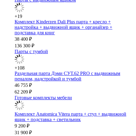
+19
Комплект Kinderzen Dali Plus парта + кресло +
надстройка + выдвижной ящик + органайзер +
подставка для книг
38 400 ₽
136 300 ₽
Парты с тумбой
+108
Раздельная парта Дэми СУТ.62 PRO с выдвижным
пеналом, надстройкой и тумбой
46 755 ₽
62 209 ₽
Готовые комплекты мебели
Комплект Anatomica Vitera парта + стул + выдвижной
ящик + подставка + светильник
9 200 ₽
31 900 ₽