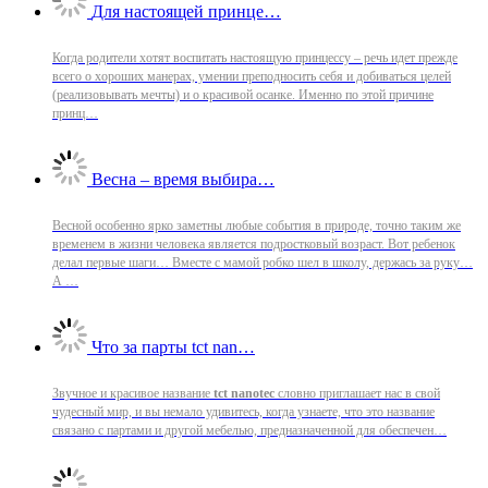
Для настоящей принце…
Когда родители хотят воспитать настоящую принцессу – речь идет прежде
всего о хороших манерах, умении преподносить себя и добиваться целей
(реализовывать мечты) и о красивой осанке. Именно по этой причине
принц…
Весна – время выбира…
Весной особенно ярко заметны любые события в природе, точно таким же
временем в жизни человека является подростковый возраст. Вот ребенок
делал первые шаги… Вместе с мамой робко шел в школу, держась за руку…
А …
Что за парты tct nan…
Звучное и красивое название
tct nanotec
словно приглашает нас в свой
чудесный мир, и вы немало удивитесь, когда узнаете, что это название
связано с партами и другой мебелью, предназначенной для обеспечен…