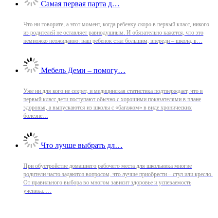
Самая первая парта д…
Что ни говорите, а этот момент, когда ребенку скоро в первый класс, никого
из родителей не оставляет равнодушным. И обязательно кажется, что это
немножко неожиданно: ваш ребенок стал большим, впереди – школа, в…
Мебель Деми – помогу…
Уже ни для кого не секрет, и медицинская статистика подтверждает, что в
первый класс дети поступают обычно с хорошими показателями в плане
здоровья, а выпускаются из школы с «багажом» в виде хронических
болезне…
Что лучше выбрать дл…
При обустройстве домашнего рабочего места для школьника многие
родители часто задаются вопросом, что лучше приобрести – стул или кресло.
От правильного выбора во многом зависит здоровье и успеваемость
ученика..…