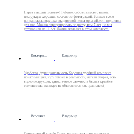
Парта высший пилотаж! Ребенок собрал вместе с папой,
инструкция хорошая, состоит из фотографий. Больше всего
понравилась подушка, выдвижной пенал-органайзер и подставка
для ног. Можно отрегулировать по росту, нам 7 лет, но мы
установили на 11 лет. Лампы жаль нет в этом комплекте.
Виктория Ш.
Владимир
Удобство, функциональность Хорошая удобный комплект,
приятный цвет, чуть темнее в реальности, лёгкая сборка, есть
видеоинструкция, единственное сложность была в крепёже
столешницы, на видео не объясняется как правильно(
Вероника
Владимир
Современный дизайн Очень понравилась идея сочетания