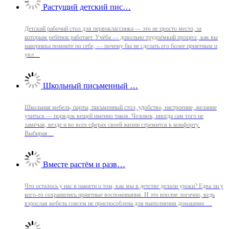
Растущий детский пис…
Детский рабочий стол для первоклассника — это не просто место, за
которым ребёнок работает. Учёба — довольно трудоёмкий процесс, как вы
наверняка помните по себе, — почему бы не сделать его более приятным и
увл…
Школьный письменный …
Школьная мебель, парты, письменный стол, удобство, настроение, желание
учиться — порядок вещей именно таков. Человек, иногда сам того не
замечая, везде и во всех сферах своей жизни стремится к комфорту.
Выбирая…
Вместе растём и разв…
Что осталось у нас в памяти о том, как мы в детстве делали уроки? Едва ли у
кого-то сохранились приятные воспоминания. И это вполне логично, ведь
взрослая мебель совсем не приспособлена для выполнения домашних …