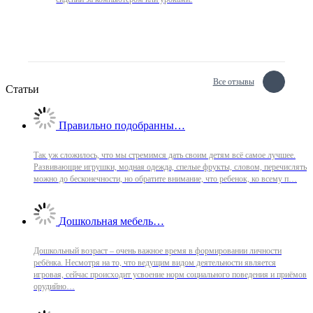
Все отзывы
Статьи
Правильно подобранны…
Так уж сложилось, что мы стремимся дать своим детям всё самое лучшее.
Развивающие игрушки, модная одежда, спелые фрукты, словом, перечислять
можно до бесконечности, но обратите внимание, что ребенок, ко всему п…
Дошкольная мебель…
Дошкольный возраст – очень важное время в формировании личности
ребёнка. Несмотря на то, что ведущим видом деятельности является
игровая, сейчас происходит усвоение норм социального поведения и приёмов
орудийно…