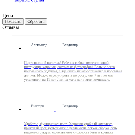
Цена
Сбросить
Отзывы
Александр
Владимир
Парта высший пилотаж! Ребенок собрал вместе с папой,
инструкция хорошая, состоит из фотографий. Больше всего
понравилась подушка, выдвижной пенал-органайзер и подставка
для ног. Можно отрегулировать по росту, нам 7 лет, но мы
установили на 11 лет. Лампы жаль нет в этом комплекте.
Виктория Ш.
Владимир
Удобство, функциональность Хорошая удобный комплект,
приятный цвет, чуть темнее в реальности, лёгкая сборка, есть
видеоинструкция, единственное сложность была в крепёже