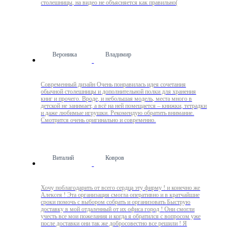
столешницы, на видео не объясняется как правильно(
Вероника
Владимир
Современный дизайн Очень понравилась идея сочетания
обычной столешницы и дополнительной полки для хранения
книг и прочего. Вроде, и небольшая модель, места много в
детской не занимает, а всё на ней помещается – книжки, тетрадки
и даже любимые игрушки. Рекомендую обратить внимание.
Смотрится очень оригинально и современно.
Виталий
Ковров
Хочу поблагодарить от всего сердца эту фирму ! и конечно же
Алексея ! Эта организация смогла оперативно и в кратчайшие
сроки помочь с выбором собрать и организовать Быструю
доставку в мой отдаленный от их офиса город ! Они смогли
учесть все мои пожелания и когда я обратился с вопросом уже
после доставки они так же добросовестно все решили ! Я