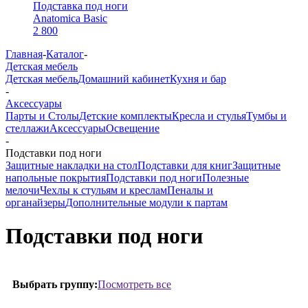
Подставка под ноги
Anatomica Basic
2 800
Главная
-
Каталог
-
Детская мебель
Детская мебель
Домашний кабинет
Кухня и бар
-
Аксессуары
Парты и Столы
Детские комплекты
Кресла и стулья
Тумбы и
стеллажи
Аксессуары
Освещение
-
Подставки под ноги
Защитные накладки на стол
Подставки для книг
Защитные
напольные покрытия
Подставки под ноги
Полезные
мелочи
Чехлы к стульям и креслам
Пеналы и
органайзеры
Дополнительные модули к партам
Подставки под ноги
Посмотреть все
Выбрать группу: