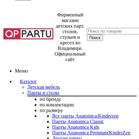
Фирменный
магазин
детских парт,
столов,
стульев и
кресел во
Владимире.
Официальный
сайт
Меню
Каталог
Детская мебель
Парты и столы
по бренду
по комлектации
по размеру
Все парты Anatomica/Kinderzen
Парты Anatomica Classic
Парты Anatomica Kids
Парты Anatomica Premium/KinderZen
Другие парты