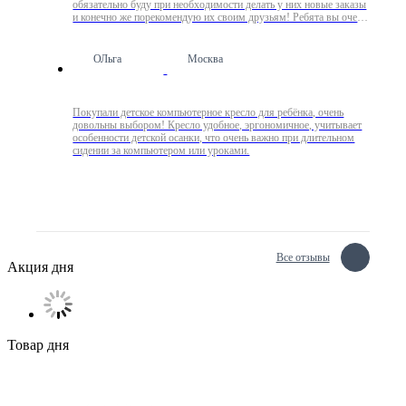
обязательно буду при необходимости делать у них новые заказы
и конечно же порекомендую их своим друзьям! Ребята вы очень
крутые !
ОЛьга
Москва
Покупали детское компьютерное кресло для ребёнка, очень
довольны выбором! Кресло удобное, эргономичное, учитывает
особенности детской осанки, что очень важно при длительном
сидении за компьютером или уроками.
Все отзывы
Акция дня
Товар дня