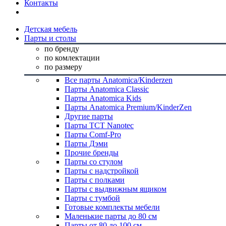
Контакты
Детская мебель
Парты и столы
по бренду
по комлектации
по размеру
Все парты Anatomica/Kinderzen
Парты Anatomica Classic
Парты Anatomica Kids
Парты Anatomica Premium/KinderZen
Другие парты
Парты TCT Nanotec
Парты Comf-Pro
Парты Дэми
Прочие бренды
Парты со стулом
Парты с надстройкой
Парты с полками
Парты с выдвижным ящиком
Парты с тумбой
Готовые комплекты мебели
Маленькие парты до 80 см
Парты от 80 до 100 см