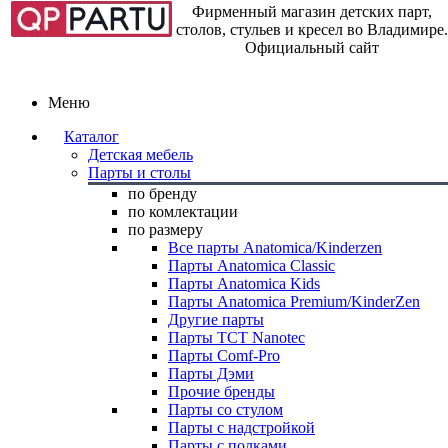
Фирменный магазин детских парт,
столов, стульев и кресел во Владимире.
Официальный сайт
Меню
Каталог
Детская мебель
Парты и столы
по бренду
по комлектации
по размеру
Все парты Anatomica/Kinderzen
Парты Anatomica Classic
Парты Anatomica Kids
Парты Anatomica Premium/KinderZen
Другие парты
Парты TCT Nanotec
Парты Comf-Pro
Парты Дэми
Прочие бренды
Парты со стулом
Парты с надстройкой
Парты с полками