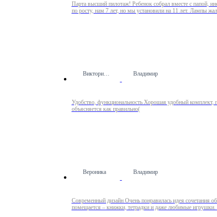
Парта высший пилотаж! Ребенок собрал вместе с папой, ин
по росту, нам 7 лет, но мы установили на 11 лет. Лампы жал
Виктория Ш.
Владимир
Удобство, функциональность Хорошая удобный комплект, пр
объясняется как правильно(
Вероника
Владимир
Современный дизайн Очень понравилась идея сочетания обы
помещается – книжки, тетрадки и даже любимые игрушки. 