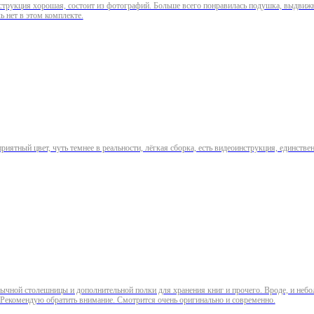
струкция хорошая, состоит из фотографий. Больше всего понравилась подушка, выдвижн
ь нет в этом комплекте.
иятный цвет, чуть темнее в реальности, лёгкая сборка, есть видеоинструкция, единстве
чной столешницы и дополнительной полки для хранения книг и прочего. Вроде, и небольш
Рекомендую обратить внимание. Смотрится очень оригинально и современно.