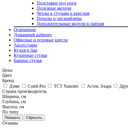
Подставки под ноги
Полезные мелочи
Чехлы к стульям и креслам
Пеналы и органайзеры
Дополнительные модули к партам
Освещение
Домашний кабинет
Офисные и игровые кресла
Аксессуары
Кухня и бар
Кухонные стулья
Барные стулья
Цена
Цвет
Бренд
Дэми
Comf-Pro
TCT Nanotec
Астек Элара
Дру
Страна производитель
Ширина, см
Глубина, см
Высота, см
По типу
Сбросить
Отзывы