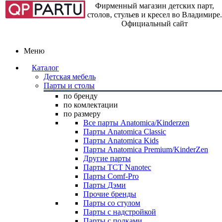
Фирменный магазин детских парт,
столов, стульев и кресел во Владимире.
Официальный сайт
Меню
Каталог
Детская мебель
Парты и столы
по бренду
по комлектации
по размеру
Все парты Anatomica/Kinderzen
Парты Anatomica Classic
Парты Anatomica Kids
Парты Anatomica Premium/KinderZen
Другие парты
Парты TCT Nanotec
Парты Comf-Pro
Парты Дэми
Прочие бренды
Парты со стулом
Парты с надстройкой
Парты с полками