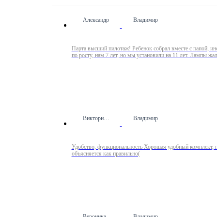
Александр
Владимир
Парта высший пилотаж! Ребенок собрал вместе с папой, ин
по росту, нам 7 лет, но мы установили на 11 лет. Лампы жал
Виктория Ш.
Владимир
Удобство, функциональность Хорошая удобный комплект, пр
объясняется как правильно(
Вероника
Владимир