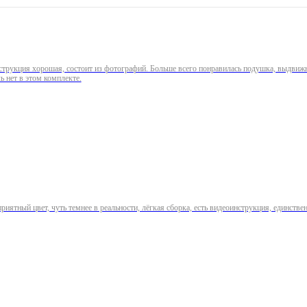
струкция хорошая, состоит из фотографий. Больше всего понравилась подушка, выдвижн
ь нет в этом комплекте.
иятный цвет, чуть темнее в реальности, лёгкая сборка, есть видеоинструкция, единстве