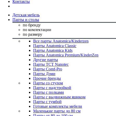
Контакты
Детская мебель
Парты и столы
по бренду
по комлектации
по размеру
Все парты Anatomica/Kinderzen
Парты Anatomica Classic
Парты Anatomica Kids
Парты Anatomica Premium/KinderZen
Другие парты
Парты TCT Nanotec
Парты Comf-Pro
Парты Дэми
Прочие бренды
Парты со стулом
Парты с надстройкой
Парты с полками
Парты с выдвижным ящиком
Парты с тумбой
Готовые комплекты мебели
Маленькие парты до 80 см
Парты от 80 до 100 см