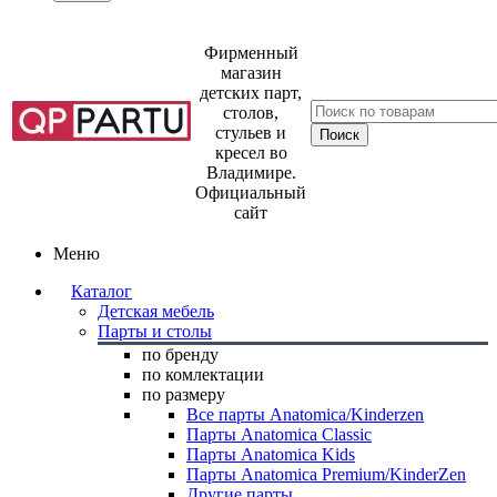
Фирменный
магазин
детских парт,
столов,
стульев и
кресел во
Владимире.
Официальный
сайт
Меню
Каталог
Детская мебель
Парты и столы
по бренду
по комлектации
по размеру
Все парты Anatomica/Kinderzen
Парты Anatomica Classic
Парты Anatomica Kids
Парты Anatomica Premium/KinderZen
Другие парты