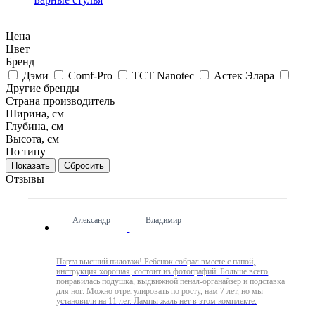
Цена
Цвет
Бренд
Дэми
Comf-Pro
TCT Nanotec
Астек Элара
Другие бренды
Страна производитель
Ширина, см
Глубина, см
Высота, см
По типу
Сбросить
Отзывы
Александр
Владимир
Парта высший пилотаж! Ребенок собрал вместе с папой,
инструкция хорошая, состоит из фотографий. Больше всего
понравилась подушка, выдвижной пенал-органайзер и подставка
для ног. Можно отрегулировать по росту, нам 7 лет, но мы
установили на 11 лет. Лампы жаль нет в этом комплекте.