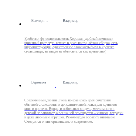
Виктория Ш.
Владимир
Удобство, функциональность Хорошая удобный комплект,
приятный цвет, чуть темнее в реальности, лёгкая сборка, есть
видеоинструкция, единственное сложность была в крепёже
столешницы, на видео не объясняется как правильно(
Вероника
Владимир
Современный дизайн Очень понравилась идея сочетания
обычной столешницы и дополнительной полки для хранения
книг и прочего. Вроде, и небольшая модель, места много в
детской не занимает, а всё на ней помещается – книжки, тетрадки
и даже любимые игрушки. Рекомендую обратить внимание.
Смотрится очень оригинально и современно.