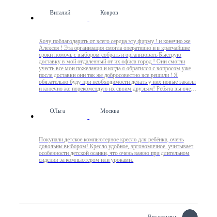
Виталий
Ковров
Хочу поблагодарить от всего сердца эту фирму ! и конечно же
Алексея ! Эта организация смогла оперативно и в кратчайшие
сроки помочь с выбором собрать и организовать Быструю
доставку в мой отдаленный от их офиса город ! Они смогли
учесть все мои пожелания и когда я обратился с вопросом уже
после доставки они так же добросовестно все решили ! Я
обязательно буду при необходимости делать у них новые заказы
и конечно же порекомендую их своим друзьям! Ребята вы очень
крутые !
ОЛьга
Москва
Покупали детское компьютерное кресло для ребёнка, очень
довольны выбором! Кресло удобное, эргономичное, учитывает
особенности детской осанки, что очень важно при длительном
сидении за компьютером или уроками.