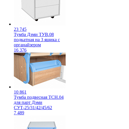
23 745
Тумба Дэми ТУВ.08
подкатная на 3 ящика с
органайзером
16 376
10 861
Тумба подвесная ТСН.04
для парт Дэми
СУТ-25/31/42/45/62
7 489