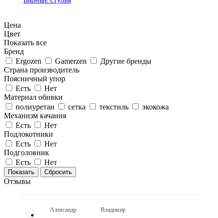
Цена
Цвет
Показать все
Бренд
Ergozen
Gamerzen
Другие бренды
Страна производитель
Поясничный упор
Есть
Нет
Материал обивки
полиуретан
сетка
текстиль
экокожа
Механизм качания
Есть
Нет
Подлокотники
Есть
Нет
Подголовник
Есть
Нет
Сбросить
Отзывы
Александр
Владимир