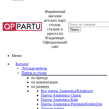
Фирменный
магазин
детских парт,
столов,
стульев и
кресел во
Владимире.
Официальный
сайт
Меню
Каталог
Детская мебель
Парты и столы
по бренду
по комлектации
по размеру
Все парты Anatomica/Kinderzen
Парты Anatomica Classic
Парты Anatomica Kids
Парты Anatomica Premium/KinderZen
Другие парты