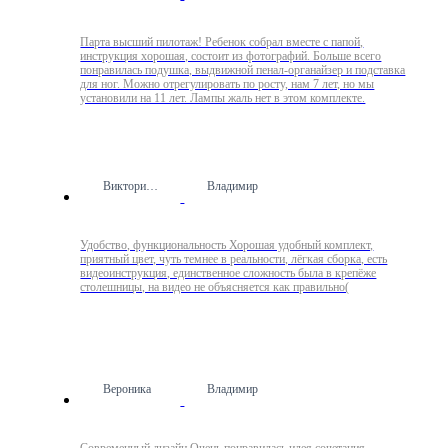
Парта высший пилотаж! Ребенок собрал вместе с папой,
инструкция хорошая, состоит из фотографий. Больше всего
понравилась подушка, выдвижной пенал-органайзер и подставка
для ног. Можно отрегулировать по росту, нам 7 лет, но мы
установили на 11 лет. Лампы жаль нет в этом комплекте.
Виктория Ш.
Владимир
Удобство, функциональность Хорошая удобный комплект,
приятный цвет, чуть темнее в реальности, лёгкая сборка, есть
видеоинструкция, единственное сложность была в крепёже
столешницы, на видео не объясняется как правильно(
Вероника
Владимир