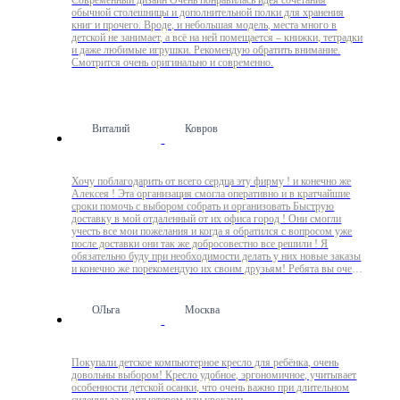
Современный дизайн Очень понравилась идея сочетания
обычной столешницы и дополнительной полки для хранения
книг и прочего. Вроде, и небольшая модель, места много в
детской не занимает, а всё на ней помещается – книжки, тетрадки
и даже любимые игрушки. Рекомендую обратить внимание.
Смотрится очень оригинально и современно.
Виталий
Ковров
Хочу поблагодарить от всего сердца эту фирму ! и конечно же
Алексея ! Эта организация смогла оперативно и в кратчайшие
сроки помочь с выбором собрать и организовать Быструю
доставку в мой отдаленный от их офиса город ! Они смогли
учесть все мои пожелания и когда я обратился с вопросом уже
после доставки они так же добросовестно все решили ! Я
обязательно буду при необходимости делать у них новые заказы
и конечно же порекомендую их своим друзьям! Ребята вы очень
крутые !
ОЛьга
Москва
Покупали детское компьютерное кресло для ребёнка, очень
довольны выбором! Кресло удобное, эргономичное, учитывает
особенности детской осанки, что очень важно при длительном